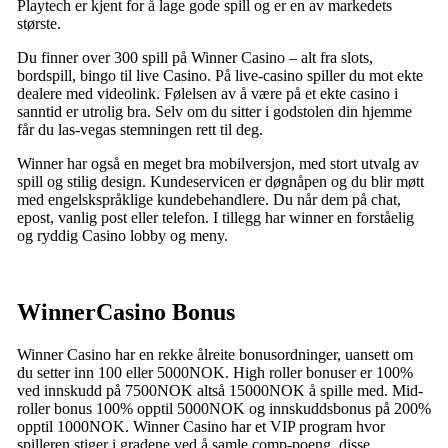
Playtech er kjent for å lage gode spill og er en av markedets
største.
Du finner over 300 spill på Winner Casino – alt fra slots,
bordspill, bingo til live Casino. På live-casino spiller du mot ekte
dealere med videolink. Følelsen av å være på et ekte casino i
sanntid er utrolig bra. Selv om du sitter i godstolen din hjemme
får du las-vegas stemningen rett til deg.
Winner har også en meget bra mobilversjon, med stort utvalg av
spill og stilig design. Kundeservicen er døgnåpen og du blir møtt
med engelskspråklige kundebehandlere. Du når dem på chat,
epost, vanlig post eller telefon. I tillegg har winner en forståelig
og ryddig Casino lobby og meny.
WinnerCasino Bonus
Winner Casino har en rekke ålreite bonusordninger, uansett om
du setter inn 100 eller 5000NOK. High roller bonuser er 100%
ved innskudd på 7500NOK altså 15000NOK å spille med. Mid-
roller bonus 100% opptil 5000NOK og innskuddsbonus på 200%
opptil 1000NOK. Winner Casino har et VIP program hvor
spilleren stiger i gradene ved å samle comp-poeng, disse