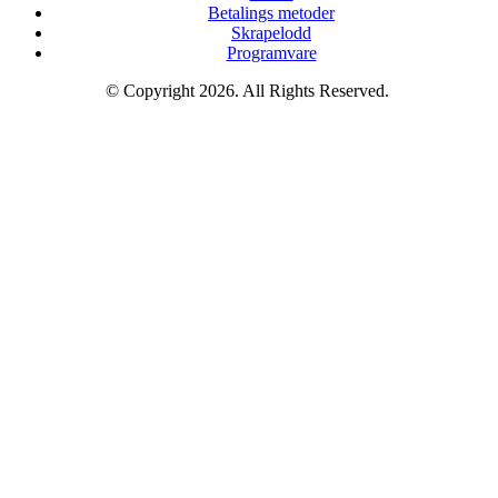
Betalings metoder
Skrapelodd
Programvare
© Copyright 2026. All Rights Reserved.