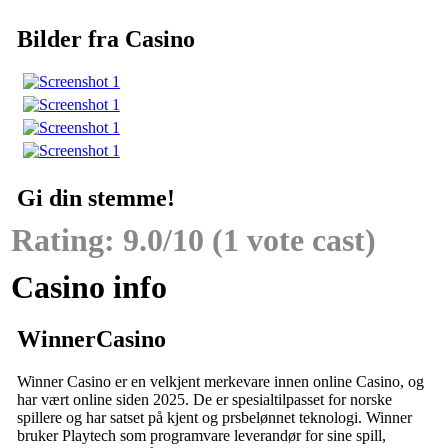
Bilder fra Casino
Gi din stemme!
Rating: 9.0/
10
(1 vote cast)
Casino info
WinnerCasino
Winner Casino er en velkjent merkevare innen online Casino, og
har vært online siden 2025. De er spesialtilpasset for norske
spillere og har satset på kjent og prsbelønnet teknologi. Winner
bruker Playtech som programvare leverandør for sine spill,