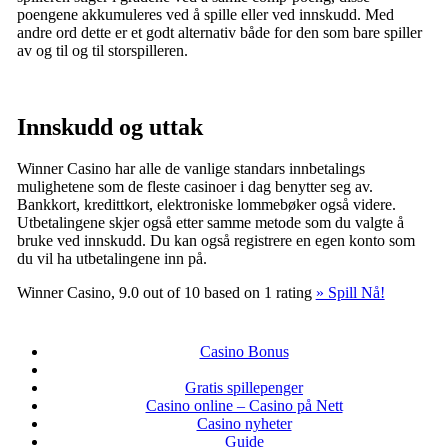
poengene akkumuleres ved å spille eller ved innskudd. Med
andre ord dette er et godt alternativ både for den som bare spiller
av og til og til storspilleren.
Innskudd og uttak
Winner Casino har alle de vanlige standars innbetalings
mulighetene som de fleste casinoer i dag benytter seg av.
Bankkort, kredittkort, elektroniske lommebøker også videre.
Utbetalingene skjer også etter samme metode som du valgte å
bruke ved innskudd. Du kan også registrere en egen konto som
du vil ha utbetalingene inn på.
Winner Casino
,
9.0
out of
10
based on
1
rating
» Spill Nå!
Casino Bonus
Gratis spillepenger
Casino online – Casino på Nett
Casino nyheter
Guide