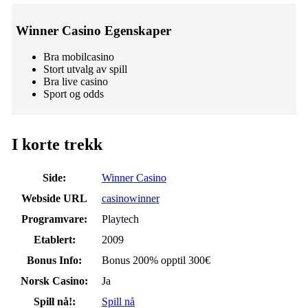
Winner Casino Egenskaper
Bra mobilcasino
Stort utvalg av spill
Bra live casino
Sport og odds
I korte trekk
Side:
Winner Casino
Webside URL
casinowinner
Programvare:
Playtech
Etablert:
2009
Bonus Info:
Bonus 200% opptil 300€
Norsk Casino:
Ja
Spill nå!:
Spill nå