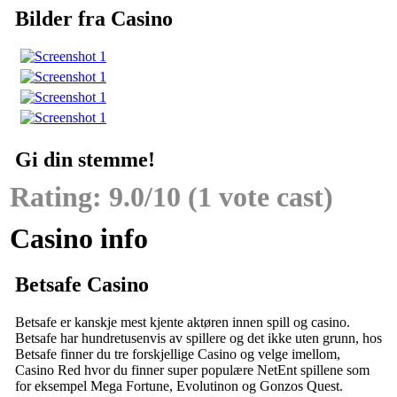
Bilder fra Casino
Gi din stemme!
Rating: 9.0/
10
(1 vote cast)
Casino info
Betsafe Casino
Betsafe er kanskje mest kjente aktøren innen spill og casino.
Betsafe har hundretusenvis av spillere og det ikke uten grunn, hos
Betsafe finner du tre forskjellige Casino og velge imellom,
Casino Red hvor du finner super populære NetEnt spillene som
for eksempel Mega Fortune, Evolutinon og Gonzos Quest.