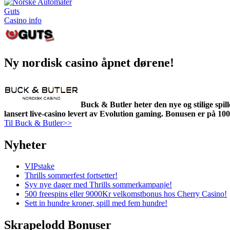
Guts
Casino info
Ny nordisk casino åpnet dørene!
Buck & Butler heter den nye og stilige spill
lansert live-casino levert av Evolution gaming. Bonusen er på 1
Til Buck & Butler>>
Nyheter
VIPstake
Thrills sommerfest fortsetter!
Syv nye dager med Thrills sommerkampanje!
500 freespins eller 9000Kr velkomstbonus hos Cherry Casino!
Sett in hundre kroner, spill med fem hundre!
Skrapelodd Bonuser