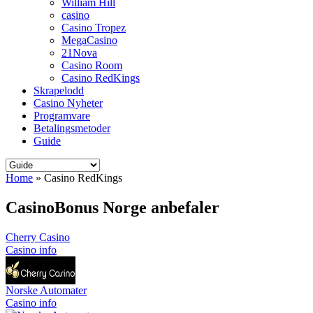
William Hill
casino
Casino Tropez
MegaCasino
21Nova
Casino Room
Casino RedKings
Skrapelodd
Casino Nyheter
Programvare
Betalingsmetoder
Guide
Home
»
Casino RedKings
CasinoBonus Norge anbefaler
Cherry Casino
Casino info
Norske Automater
Casino info