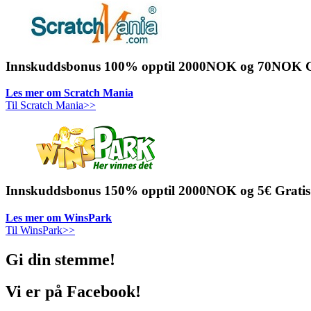
Innskuddsbonus 100% opptil 2000NOK og 70NOK
G
Les mer om Scratch Mania
Til Scratch Mania>>
Innskuddsbonus 150% opptil 2000NOK og 5
€ Gratis
Les mer om WinsPark
Til WinsPark>>
Gi din stemme!
Vi er på Facebook!