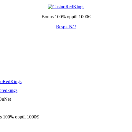
Bonus 100% opptil 1000€
Besøk Nå!
noRedKings
oredkings
lOnNet
s 100% opptil 1000€