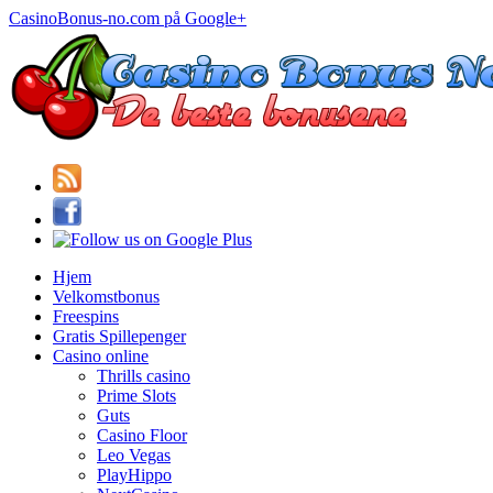
CasinoBonus-no.com på Google+
Hjem
Velkomstbonus
Freespins
Gratis Spillepenger
Casino online
Thrills casino
Prime Slots
Guts
Casino Floor
Leo Vegas
PlayHippo