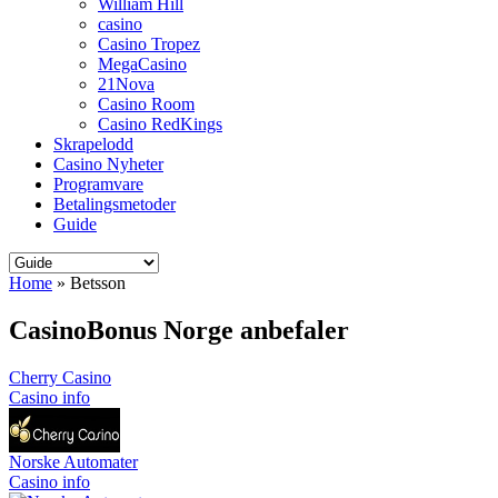
William Hill
casino
Casino Tropez
MegaCasino
21Nova
Casino Room
Casino RedKings
Skrapelodd
Casino Nyheter
Programvare
Betalingsmetoder
Guide
Home
»
Betsson
CasinoBonus Norge anbefaler
Cherry Casino
Casino info
Norske Automater
Casino info