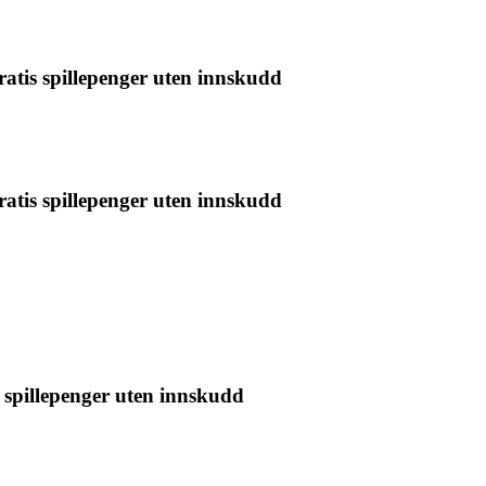
is spillepenger uten innskudd
is spillepenger uten innskudd
 spillepenger uten innskudd