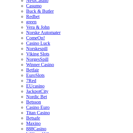
NextCasino
Casumo
Buck & Butler
Redbet
green
Vera & John
Norske Automater
ComeOn!
Casino Luck
Norskespill
Viking Slots
NorgesSpill
Winner Casino
Betfair
EuroSlots
7Red
EUcasino
JackpotCity
Nordic Bet
Betsson
Casino Euro
Titan Casino
Betsafe
Maxino
888Casino