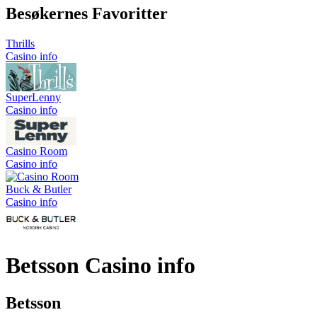
Besøkernes Favoritter
Thrills
Casino info
SuperLenny
Casino info
Casino Room
Casino info
Buck & Butler
Casino info
Betsson Casino info
Betsson