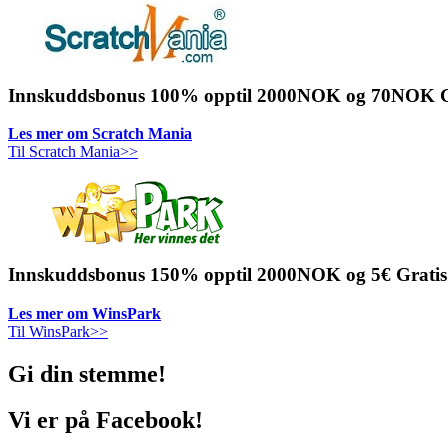
Innskuddsbonus 100% opptil 2000NOK og 70NOK
G
Les mer om Scratch Mania
Til Scratch Mania>>
Innskuddsbonus 150% opptil 2000NOK og 5
€ Gratis
Les mer om WinsPark
Til WinsPark>>
Gi din stemme!
Vi er på Facebook!