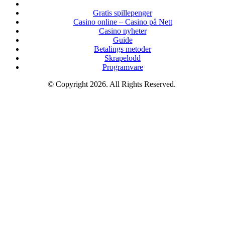
Gratis spillepenger
Casino online – Casino på Nett
Casino nyheter
Guide
Betalings metoder
Skrapelodd
Programvare
© Copyright 2026. All Rights Reserved.