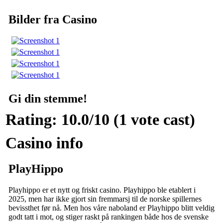
Bilder fra Casino
Gi din stemme!
Rating: 10.0/
10
(1 vote cast)
Casino info
PlayHippo
Playhippo er et nytt og friskt casino. Playhippo ble etablert i
2025, men har ikke gjort sin fremmarsj til de norske spillernes
bevissthet før nå. Men hos våre naboland er Playhippo blitt veldig
godt tatt i mot, og stiger raskt på rankingen både hos de svenske