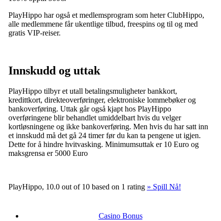
PlayHippo har også et medlemsprogram som heter ClubHippo,
alle medlemmene får ukentlige tilbud, freespins og til og med
gratis VIP-reiser.
Innskudd og uttak
PlayHippo tilbyr et utall betalingsmuligheter bankkort,
kredittkort, direkteoverføringer, elektroniske lommebøker og
bankoverføring. Uttak går også kjapt hos PlayHippo
overføringene blir behandlet umiddelbart hvis du velger
kortløsningene og ikke bankoverføring. Men hvis du har satt inn
et innskudd må det gå 24 timer før du kan ta pengene ut igjen.
Dette for å hindre hvitvasking. Minimumsuttak er 10 Euro og
maksgrensa er 5000 Euro
PlayHippo
,
10.0
out of
10
based on
1
rating
» Spill Nå!
Casino Bonus