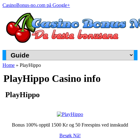
CasinoBonus-no.com på Google+
Home
»
PlayHippo
PlayHippo Casino info
PlayHippo
Bonus 100% opptil 1500 Kr og 50 Freespins ved innskudd
Besøk Nå!