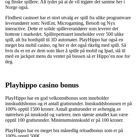
og finske spillere. Alt tyder på at de vil trgjøre det samme her i
Norge også.
Flodhest casinoet har et stort utvalg av spill fra ulike programvare
leverandører som: NetEnt, Microgaming, Betsoft og Nyx
interactive. Dette er solide spilleverandører som leverer det
hotteste i markedet. Spillrepertoaret inneholder over 500 ulike
spill, alt fra bordspill til 3D automater. PlayHippo har også en
meget bra mobil casino, og her er det også rikelig med spill. Så
hvis du er en av dem som liker å spille på mobil og Ipad, slå til
med en jackpot mens du venter på bussen så er Hippo’en noe for
deg.
Playhippo casino bonus
PlayHippo har en god velkomstbonus som inneholder
innskuddsbonus og et antall gratisrunder. Innskuddsbonusen er på
100% opptil 1500 kroner. Antall gratisrunder er avhengig av
størrelsen på innskudd og varierer, men største antallet kan være
opptil 100 gratisrunder. Minimumsinnskudd er på 100 kroner.
PlayHippo har en meget bra månedlig reloadbonus som er på
100% opptil 500€.