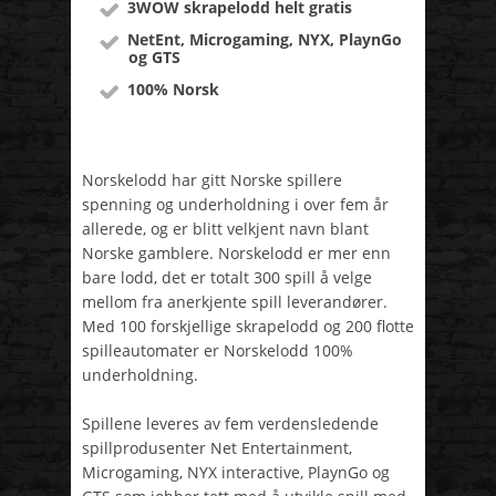
3WOW skrapelodd helt gratis
NetEnt, Microgaming, NYX, PlaynGo
og GTS
100% Norsk
Norskelodd har gitt Norske spillere
spenning og underholdning i over fem år
allerede, og er blitt velkjent navn blant
Norske gamblere. Norskelodd er mer enn
bare lodd, det er totalt 300 spill å velge
mellom fra anerkjente spill leverandører.
Med 100 forskjellige skrapelodd og 200 flotte
spilleautomater er Norskelodd 100%
underholdning.
Spillene leveres av fem verdensledende
spillprodusenter Net Entertainment,
Microgaming, NYX interactive, PlaynGo og