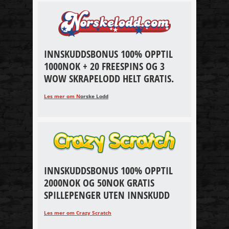
INNSKUDDSBONUS 100% OPPTIL
1000NOK + 20 FREESPINS OG 3
WOW SKRAPELODD HELT GRATIS.
Les mer om N
orske Lodd
INNSKUDDSBONUS 100% OPPTIL
2000NOK OG 50NOK GRATIS
SPILLEPENGER UTEN INNSKUDD
Les mer om Crazy Scratch