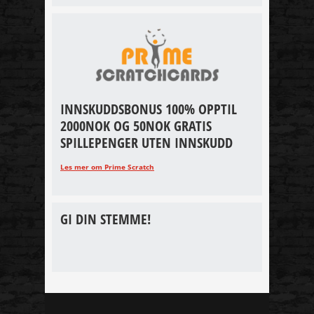
INNSKUDDSBONUS 100% OPPTIL
2000NOK OG 50NOK GRATIS
SPILLEPENGER UTEN INNSKUDD
Les mer om Prime Scratch
GI DIN STEMME!