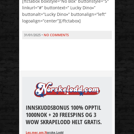
[ftctabox boxstyle=”No Box” buttonstyle=”5″
linkurl=”#” buttontext=” Lucky Dino»”
buttonalt=”Lucky Dino»” buttonalign=”left”
logoalign=”center”][/ftctabox]
31/01/2025
•
NO COMMENTS
INNSKUDDSBONUS 100% OPPTIL
1000NOK + 20 FREESPINS OG 3
WOW SKRAPELODD HELT GRATIS.
Les mer om N
orske Lodd