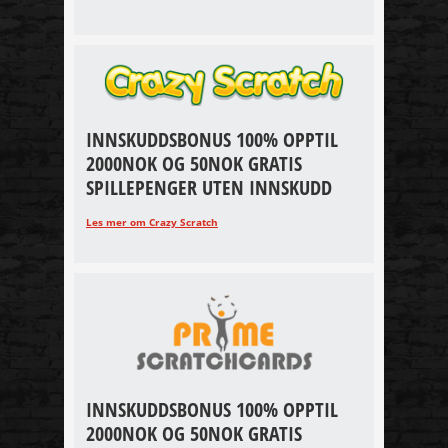
INNSKUDDSBONUS 100% OPPTIL
2000NOK OG 50NOK GRATIS
SPILLEPENGER UTEN INNSKUDD
Les mer om Crazy Scratch
INNSKUDDSBONUS 100% OPPTIL
2000NOK OG 50NOK GRATIS