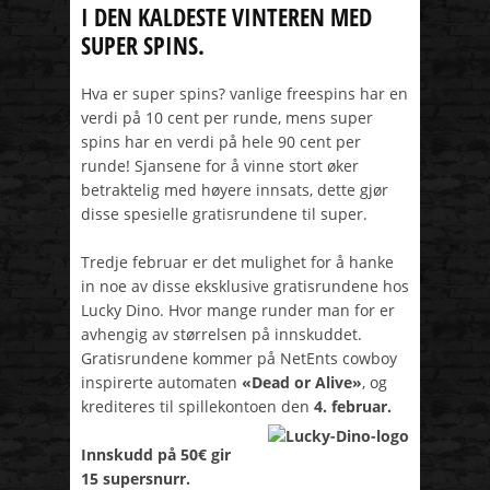
I DEN KALDESTE VINTEREN MED
SUPER SPINS.
Hva er super spins? vanlige freespins har en
verdi på 10 cent per runde, mens super
spins har en verdi på hele 90 cent per
runde! Sjansene for å vinne stort øker
betraktelig med høyere innsats, dette gjør
disse spesielle gratisrundene til super.
Tredje februar er det mulighet for å hanke
in noe av disse eksklusive gratisrundene hos
Lucky Dino. Hvor mange runder man for er
avhengig av størrelsen på innskuddet.
Gratisrundene kommer på NetEnts cowboy
inspirerte automaten
«Dead or Alive»
, og
krediteres til spillekontoen den
4. februar.
Innskudd på 50€ gir
15 supersnurr.