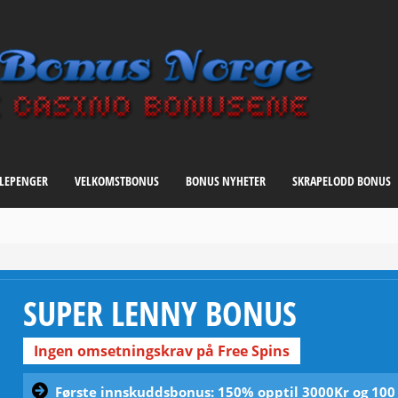
LLEPENGER
VELKOMSTBONUS
BONUS NYHETER
SKRAPELODD BONUS
SUPER LENNY BONUS
Ingen omsetningskrav på Free Spins
Første innskuddsbonus: 150% opptil 3000Kr og 100