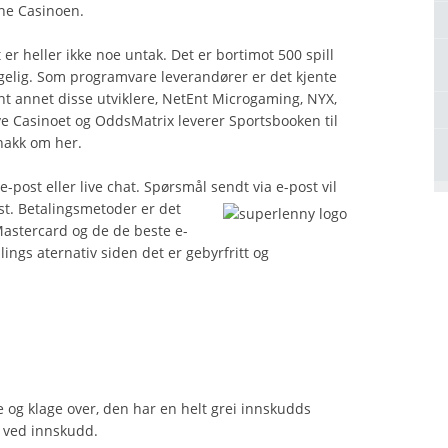
nne Casinoen.
 er heller ikke noe untak. Det er bortimot 500 spill
engelig. Som programvare leverandører er det kjente
lant annet disse utviklere, NetEnt Microgaming, NYX,
ve Casinoet og OddsMatrix leverer Sportsbooken til
snakk om her.
post eller live chat. Spørsmål sendt via e-post vil
ist. Betalingsmetoder er det
Mastercard og de de beste e-
gs aternativ siden det er gebyrfritt og
 og klage over, den har en helt grei innskudds
 ved innskudd.