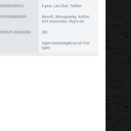
KUNDESERVICE
E-post, Live Chat, Telefon
PROGRAMVARER
Betsoft, Microgaming, NetEnt,
NYX Interactive, Play'n GO
MINSTE INNSKUDD
200
Ingen omsetningskrav på Free
Spins