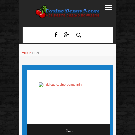
Home
»
rizk
RIZK