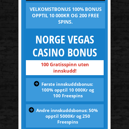
VELKOMSTBONUS 100% BONUS
OPPTIL 10 000KR OG 200 FREE
SPINS.
NORGE VEGAS
CASINO BONUS
100 Gratisspinn uten
innskudd!
Første innskuddsbonus:
100% opptil 10 000Kr og
100 Freespins
Andre innskuddsbonus: 50%
opptil 5000Kr og 250
Freespins