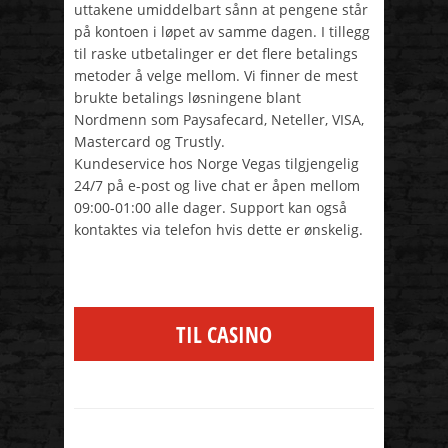
uttakene umiddelbart sånn at pengene står
på kontoen i løpet av samme dagen. I tillegg
til raske utbetalinger er det flere betalings
metoder å velge mellom. Vi finner de mest
brukte betalings løsningene blant
Nordmenn som Paysafecard, Neteller, VISA,
Mastercard og Trustly.
Kundeservice hos Norge Vegas tilgjengelig
24/7 på e-post og live chat er åpen mellom
09:00-01:00 alle dager. Support kan også
kontaktes via telefon hvis dette er ønskelig.
TIL CASINO