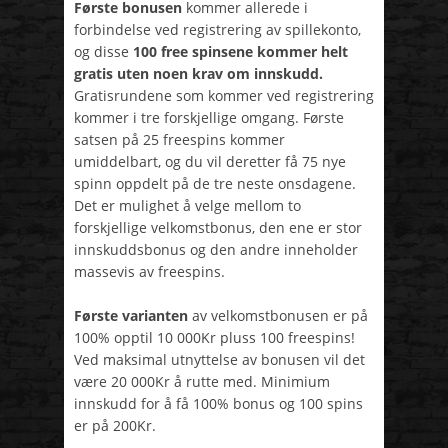
Første bonusen
kommer allerede i
forbindelse ved registrering av spillekonto,
og disse
100 free spinsene kommer helt
gratis uten noen krav om innskudd.
Gratisrundene som kommer ved registrering
kommer i tre forskjellige omgang. Første
satsen på 25 freespins kommer
umiddelbart, og du vil deretter få 75 nye
spinn oppdelt på de tre neste onsdagene.
Det er mulighet å velge mellom to
forskjellige velkomstbonus, den ene er stor
innskuddsbonus og den andre inneholder
massevis av freespins.
Første varianten
av velkomstbonusen er på
100% opptil 10 000Kr pluss 100 freespins!
Ved maksimal utnyttelse av bonusen vil det
være 20 000Kr å rutte med. Minimium
innskudd for å få 100% bonus og 100 spins
er på 200Kr.