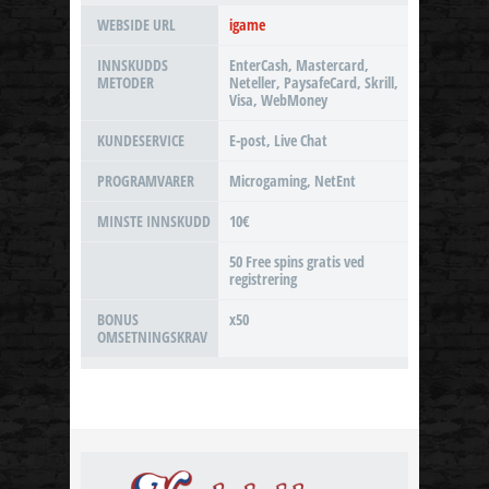
WEBSIDE URL
igame
INNSKUDDS
EnterCash, Mastercard,
METODER
Neteller, PaysafeCard, Skrill,
Visa, WebMoney
KUNDESERVICE
E-post, Live Chat
PROGRAMVARER
Microgaming, NetEnt
MINSTE INNSKUDD
10€
50 Free spins gratis ved
registrering
BONUS
x50
OMSETNINGSKRAV