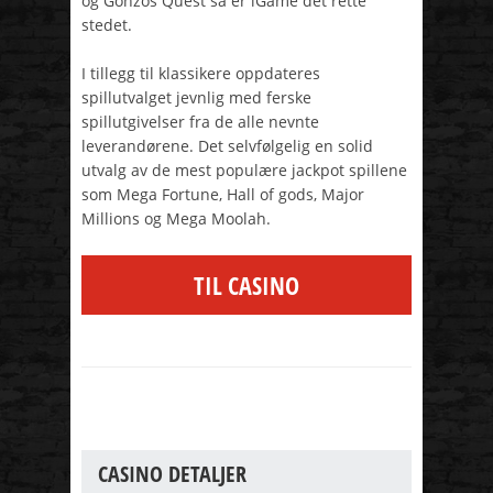
og Gonzos Quest så er iGame det rette
stedet.
I tillegg til klassikere oppdateres
spillutvalget jevnlig med ferske
spillutgivelser fra de alle nevnte
leverandørene. Det selvfølgelig en solid
utvalg av de mest populære jackpot spillene
som Mega Fortune, Hall of gods, Major
Millions og Mega Moolah.
TIL CASINO
CASINO DETALJER