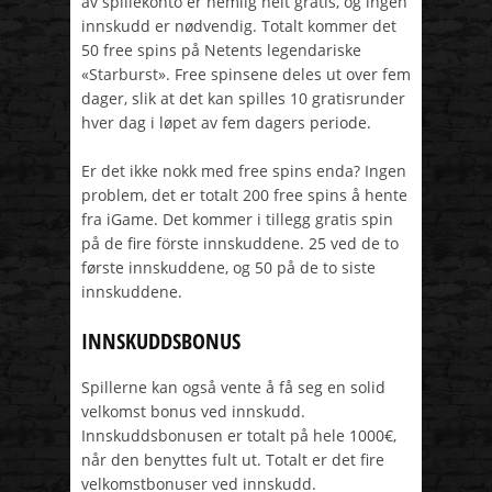
av spillekonto er nemlig helt gratis, og ingen
innskudd er nødvendig. Totalt kommer det
50 free spins på Netents legendariske
«Starburst». Free spinsene deles ut over fem
dager, slik at det kan spilles 10 gratisrunder
hver dag i løpet av fem dagers periode.
Er det ikke nokk med free spins enda? Ingen
problem, det er totalt 200 free spins å hente
fra iGame. Det kommer i tillegg gratis spin
på de fire förste innskuddene. 25 ved de to
første innskuddene, og 50 på de to siste
innskuddene.
INNSKUDDSBONUS
Spillerne kan også vente å få seg en solid
velkomst bonus ved innskudd.
Innskuddsbonusen er totalt på hele 1000€,
når den benyttes fult ut. Totalt er det fire
velkomstbonuser ved innskudd.