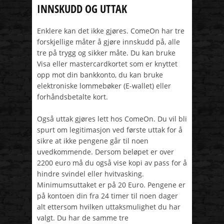
INNSKUDD OG UTTAK
Enklere kan det ikke gjøres. ComeOn har tre
forskjellige måter å gjøre innskudd på, alle
tre på trygg og sikker måte. Du kan bruke
Visa eller mastercardkortet som er knyttet
opp mot din bankkonto, du kan bruke
elektroniske lommebøker (E-wallet) eller
forhåndsbetalte kort.
Også uttak gjøres lett hos ComeOn. Du vil bli
spurt om legitimasjon ved første uttak for å
sikre at ikke pengene går til noen
uvedkommende. Dersom beløpet er over
2200 euro må du også vise kopi av pass for å
hindre svindel eller hvitvasking.
Minimumsuttaket er på 20 Euro. Pengene er
på kontoen din fra 24 timer til noen dager
alt ettersom hvilken uttaksmulighet du har
valgt. Du har de samme tre