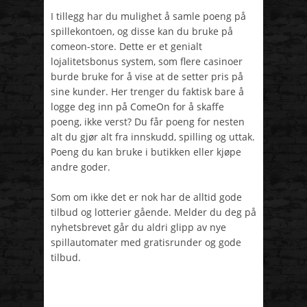
I tillegg har du mulighet å samle poeng på
spillekontoen, og disse kan du bruke på
comeon-store. Dette er et genialt
lojalitetsbonus system, som flere casinoer
burde bruke for å vise at de setter pris på
sine kunder. Her trenger du faktisk bare å
logge deg inn på ComeOn for å skaffe
poeng, ikke verst? Du får poeng for nesten
alt du gjør alt fra innskudd, spilling og uttak.
Poeng du kan bruke i butikken eller kjøpe
andre goder.
Som om ikke det er nok har de alltid gode
tilbud og lotterier gående. Melder du deg på
nyhetsbrevet går du aldri glipp av nye
spillautomater med gratisrunder og gode
tilbud.