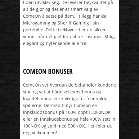
tiden utvikler seg. De leverer høykvalitet på
alt de gjør og det er et smart valg av
ComeOn å satse på dem. I tillegg har de
Microgaming og Sheriff Gaming i sin
portefølje. Dette trekløveret er en sikker
vinner når det gjelder online-casinoer. Stilig,
elegant og nytenkende alle tre.
COMEON BONUSER
ComeOn vet hvordan de behandler kundene
sine og vet at både velkomstbonus og
lojalitetsbonuser er viktige for å beholde
spillerne. Dermed tilbyr Comeon en
innskuddsbonus på 100% opptil 3000NOK
eller en innskudsbonus på hele 400% sett in
100NOK og spill med 500NOK. Her føler du
deg velkommen!