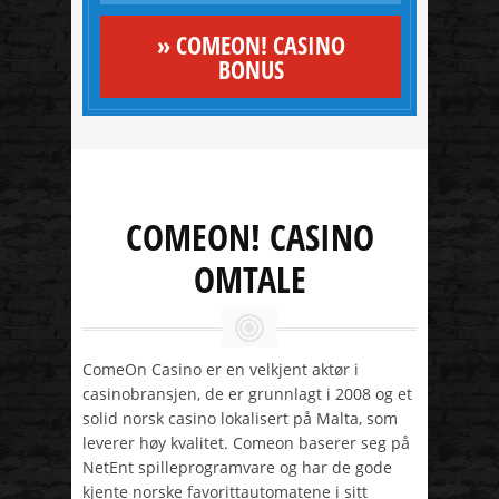
» COMEON! CASINO
BONUS
COMEON! CASINO
OMTALE
ComeOn Casino er en velkjent aktør i
casinobransjen, de er grunnlagt i 2008 og et
solid norsk casino lokalisert på Malta, som
leverer høy kvalitet. Comeon baserer seg på
NetEnt spilleprogramvare og har de gode
kjente norske favorittautomatene i sitt