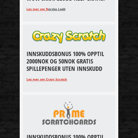
Les mer om N
orske Lodd
INNSKUDDSBONUS 100% OPPTIL
2000NOK OG 50NOK GRATIS
SPILLEPENGER UTEN INNSKUDD
Les mer om Crazy Scratch
INNSKUDDSBONUS 100% OPPTIL