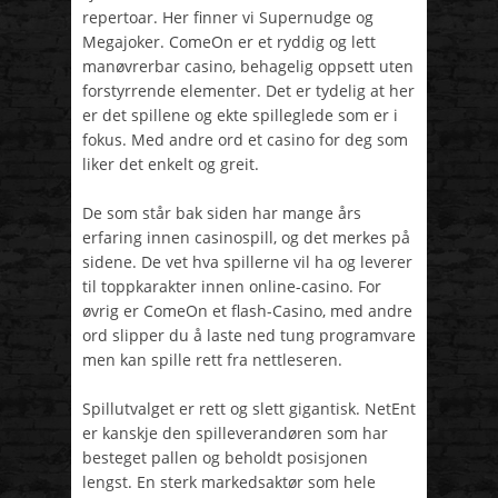
repertoar. Her finner vi Supernudge og
Megajoker. ComeOn er et ryddig og lett
manøvrerbar casino, behagelig oppsett uten
forstyrrende elementer. Det er tydelig at her
er det spillene og ekte spilleglede som er i
fokus. Med andre ord et casino for deg som
liker det enkelt og greit.
De som står bak siden har mange års
erfaring innen casinospill, og det merkes på
sidene. De vet hva spillerne vil ha og leverer
til toppkarakter innen online-casino. For
øvrig er ComeOn et flash-Casino, med andre
ord slipper du å laste ned tung programvare
men kan spille rett fra nettleseren.
Spillutvalget er rett og slett gigantisk. NetEnt
er kanskje den spilleverandøren som har
besteget pallen og beholdt posisjonen
lengst. En sterk markedsaktør som hele