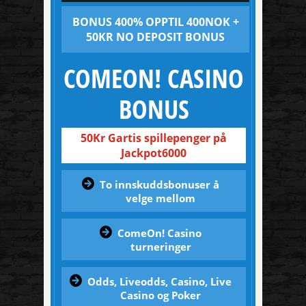
BONUS 400% OPPTIL 400NOK +
50KR NO DEPOSIT BONUS
COMEON! CASINO
BONUS
50Kr Gartis spillepenger på
Jackpot6000
To innskuddsbonuser å
velge mellom
ComeOn! Casino
turneringer
Odds, Liveodds, Casino, Live
Casino og Poker