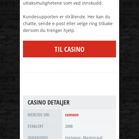
uttaksmulighetene som ved innskudd.
Kundesupporten er strålende. Her kan du
chatte, sende e-post eller velge ring tilbake
dersom du trenger hjelp.
TIL CASINO
CASINO DETALJER
WEBSIDE URL
comeon
ETABLERT
2008
INNSKUDDS
Entropay, Mastercard,