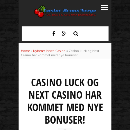
Home
»
Nyheter innen Casino
»
Casino Luck og Next
Casino har kommet med nye bonuser!
CASINO LUCK OG
NEXT CASINO HAR
KOMMET MED NYE
BONUSER!