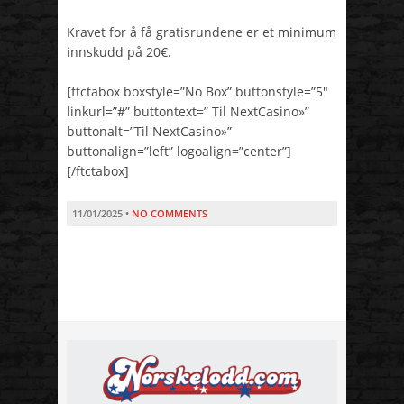
Kravet for å få gratisrundene er et minimum
innskudd på 20€.
[ftctabox boxstyle=”No Box” buttonstyle=”5″
linkurl=”#” buttontext=” Til NextCasino»”
buttonalt=”Til NextCasino»”
buttonalign=”left” logoalign=”center”]
[/ftctabox]
11/01/2025
•
NO COMMENTS