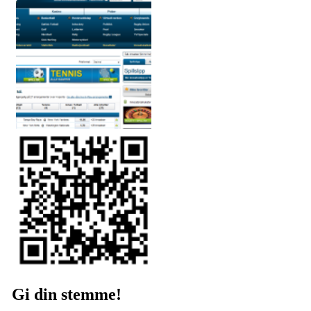
Gi din stemme!