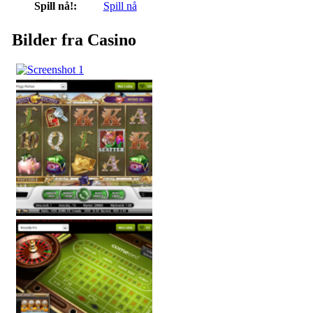
Spill nå!:
Spill nå
Bilder fra Casino