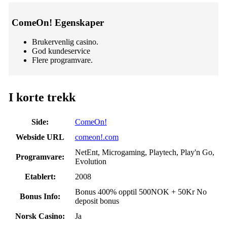
ComeOn! Egenskaper
Brukervenlig casino.
God kundeservice
Flere programvare.
I korte trekk
Side:
ComeOn!
Webside URL
comeon!.com
NetEnt, Microgaming, Playtech, Play'n Go,
Programvare:
Evolution
Etablert:
2008
Bonus 400% opptil 500NOK + 50Kr No
Bonus Info:
deposit bonus
Norsk Casino:
Ja