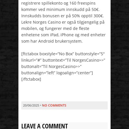
registrere spillekonto og 160 freespins
kommer ved minimum innskudd på 50€.
Innskudds bonusen er på 50% opptil 300€.
Lekre Norges Casino er også tilgjengelig på
mobilen, og fungerer med de fleste
enhetene som iPad, iPhone og med enheter
som har Android brukersystem.
[ftctabox boxstyle=”No Box” buttonstyle=”5″
linkurl=”#” buttontext=”Til NorgesCasino>>”
buttonalt=”Til NorgesCasino>>”
buttonalign=”left” logoalign=”center”]
[/ftctabox]
20/06/2025
•
NO COMMENTS
LEAVE A COMMENT