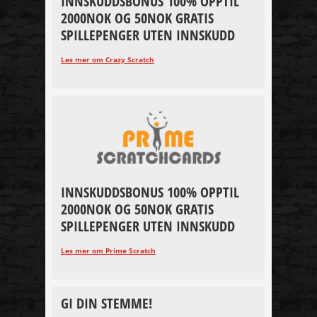
INNSKUDDSBONUS 100% OPPTIL
2000NOK OG 50NOK GRATIS
SPILLEPENGER UTEN INNSKUDD
Les mer om Crazy Scratch
INNSKUDDSBONUS 100% OPPTIL
2000NOK OG 50NOK GRATIS
SPILLEPENGER UTEN INNSKUDD
Les mer om Prime Scratch
GI DIN STEMME!