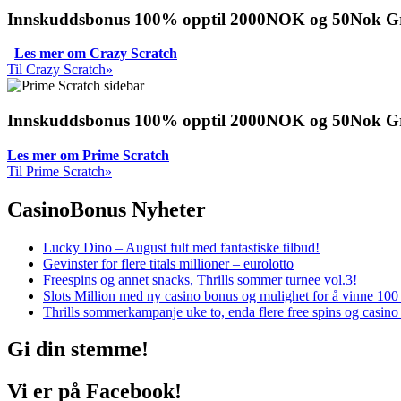
Innskuddsbonus 100% opptil 2000NOK og 50Nok Grat
Les mer om Crazy Scratch
Til Crazy Scratch»
Innskuddsbonus 100% opptil 2000NOK og 50Nok Grat
Les mer om Prime Scratch
Til Prime Scratch»
CasinoBonus Nyheter
Lucky Dino – August fult med fantastiske tilbud!
Gevinster for flere titals millioner – eurolotto
Freespins og annet snacks, Thrills sommer turnee vol.3!
Slots Million med ny casino bonus og mulighet for å vinne 100 
Thrills sommerkampanje uke to, enda flere free spins og casino
Gi din stemme!
Vi er på Facebook!