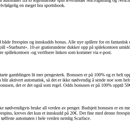
t automater fra to legendariske spill leverandør Microgaming og NetEnt.
selvfølgelig en meget bra sportsbook.
åde freespins og innskudds bonus. Alle nye spillere for en fantastisk r
pill «Starburst». 10-av gratisrundene dukker opp på spilekontoen umidd
re spillekontoen -og verifisere linken som kommer via e-post.
starte gamblingen lit mer pengesterk. Bonusen er på 100% og er helt op
ir aktivert automatisk, så det er ikke nødvendig å sende noe som helst 
onusen, det er det også som regel. Odds bonusen er på 100% opptil 50
e nødvendigvis bruke all verden av penger. Budsjett bonusen er en meget 
eespins, kreves det kun et innskudd på 20€. Det fine med denne freespin
 tøffeste automaten i hele verden nemlig Scarface.