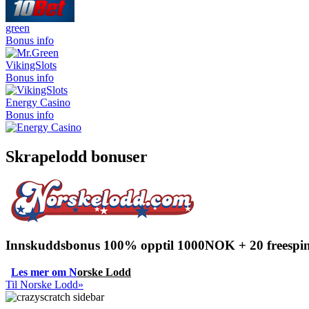
green
Bonus info
VikingSlots
Bonus info
Energy Casino
Bonus info
Skrapelodd bonuser
Innskuddsbonus 100% opptil 1000NOK + 20 freespins 
Les mer om N
orske Lodd
Til Norske Lodd»