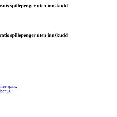
is spillepenger uten innskudd
is spillepenger uten innskudd
free spins.
 bonus!