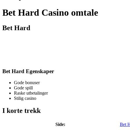
Bet Hard Casino omtale
Bet Hard
Bet Hard Egenskaper
Gode bonuser
Gode spill
Raske utbetalinger
Stilig casino
I korte trekk
Side:
Bet 