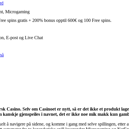
rd
nt, Microgaming
ree spins gratis + 200% bonus opptil 600€ og 100 Free spins.
on, E-post og Live Chat
 nå
rsk Casino. Selv om Casinoet er nytt, så er det ikke et produkt lag
m kanskje gjenspeiles i navnet, det er ikke noe mik makk kun gamb
lt å navigere på sidene, og komme i gang med selve spillingen, etter at sp