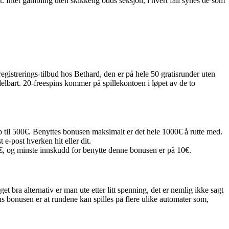
 Intet gambling uten skikkelig odds seksjon, i hvert fall synes de som
egistrerings-tilbud hos Bethard, den er på hele 50 gratisrunder uten
elbart. 20-freespins kommer på spillekontoen i løpet av de to
p til 500€. Benyttes bonusen maksimalt er det hele 1000€ å rutte med.
e-post hverken hit eller dit.
€, og minste innskudd for benytte denne bonusen er på 10€.
bra alternativ er man ute etter litt spenning, det er nemlig ikke sagt
s bonusen er at rundene kan spilles på flere ulike automater som,