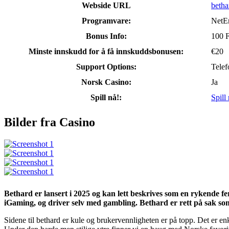
Webside URL
betha
Programvare:
NetE
Bonus Info:
100 F
Minste innskudd for å få innskuddsbonusen:
€20
Support Options:
Telef
Norsk Casino:
Ja
Spill nå!:
Spill
Bilder fra Casino
Bethard er lansert i 2025 og kan lett beskrives som en rykende fe
iGaming, og driver selv med gambling. Bethard er rett på sak so
Sidene til bethard er kule og brukervennligheten er på topp. Det er enke