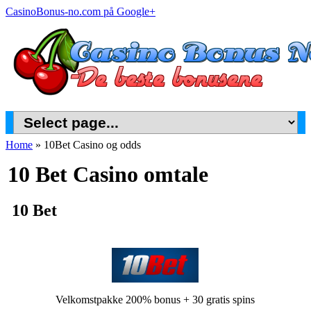
CasinoBonus-no.com på Google+
Home
»
10Bet Casino og odds
10 Bet Casino omtale
10 Bet
Velkomstpakke 200% bonus + 30 gratis spins